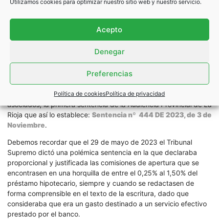
Utilizamos cookies para optimizar nuestro sitio web y nuestro servicio.
estar redactada en términos claros y precisos, y de forma
destacada dentro de los 50 folios en los que se suelen contener
los contratos hipotecarios.
Acepto
Por ello, recomendamos que los consumidores reclamen la
Denegar
devolución de la COMISION DE APERTURA porque es
prácticamente imposible que un banco demuestre que ha
Preferencias
realizado unos estudios de solvencia distintos a los inherentes a
cualquier contrato de préstamo de elevados importes. Y de
hecho, recientemente hemos logrado para uno de nuestros
Política de cookies
Política de privacidad
asociados, la primera sentencia de la Audiencia Provincial de La
Rioja que así lo establece:
Sentencia nº 444 DE 2023, de 3 de
Noviembre
.
Debemos recordar que el 29 de mayo de 2023 el Tribunal
Supremo dictó una polémica sentencia en la que declaraba
proporcional y justificada las comisiones de apertura que se
encontrasen en una horquilla de entre el 0,25% al 1,50% del
préstamo hipotecario, siempre y cuando se redactasen de
forma comprensible en el texto de la escritura, dado que
consideraba que era un gasto destinado a un servicio efectivo
prestado por el banco.