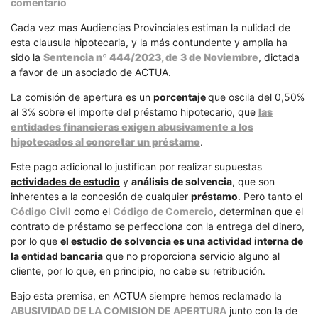
en
comentario
RECLAMA
Cada vez mas Audiencias Provinciales estiman la nulidad de
LA
esta clausula hipotecaria, y la más contundente y amplia ha
DEVOLUCION
sido la
Sentencia nº 444/2023, de 3 de Noviembre
, dictada
DE
a favor de un asociado de ACTUA.
LA
COMISIÓN
La comisión de apertura es un
porcentaje
que oscila del 0,50%
DE
al 3% sobre el importe del préstamo hipotecario, que
las
APERTURA
entidades financieras exigen abusivamente a los
hipotecados al concretar un préstamo
.
Este pago adicional lo justifican por realizar supuestas
actividades de estudio
y
análisis de solvencia
, que son
inherentes a la concesión de cualquier
préstamo
. Pero tanto el
Código Civil
como el
Código de Comercio
, determinan que el
contrato de préstamo se perfecciona con la entrega del dinero,
por lo que
el estudio de solvencia es una actividad interna de
la entidad bancaria
que no proporciona servicio alguno al
cliente, por lo que, en principio, no cabe su retribución.
Bajo esta premisa, en ACTUA siempre hemos reclamado la
ABUSIVIDAD DE LA COMISION DE APERTURA
junto con la de