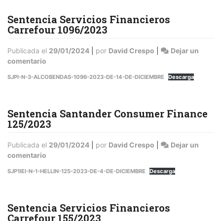
Sentencia Servicios Financieros
Carrefour 1096/2023
Publicada el
29/01/2024
|
por
David Crespo
|
Dejar un
en
comentario
Sentencia
SJPI-N-3-ALCOBENDAS-1096-2023-DE-14-DE-DICIEMBRE
Descarga
Servicios
Financieros
Carrefour
Sentencia Santander Consumer Finance
1096/2023
125/2023
Publicada el
29/01/2024
|
por
David Crespo
|
Dejar un
en
comentario
Sentencia
SJP1IEI-N-1-HELLIN-125-2023-DE-4-DE-DICIEMBRE
Descarga
Santander
Consumer
Finance
Sentencia Servicios Financieros
125/2023
Carrefour 155/2023