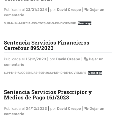
Publicada el
23/01/2024
|
por
David Crespo
|
Dejar un
en
comentario
Sentencia
SJPI-N-14-MURCIA-155-2023-DE-5-DE-DICIEMBRE
Descarga
Servicios
Financieros
Carrefour
Sentencia Servicios Financieros
155/2023
Carrefour 895/2023
Publicada el
15/12/2023
|
por
David Crespo
|
Dejar un
en
comentario
Sentencia
SJPI-N-3-ALCOBENDAS-895-2023-DE-10-DE-NOVIEMBRE
Descarga
Servicios
Financieros
Carrefour
Sentencia Servicios Prescriptor y
895/2023
Medios de Pago 161/2023
Publicada el
04/12/2023
|
por
David Crespo
|
Dejar un
en
comentario