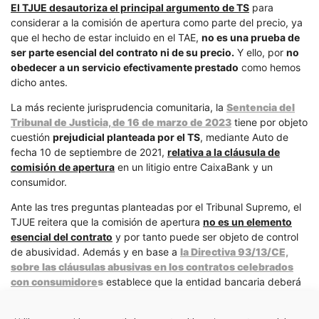
El TJUE desautoriza el principal argumento de TS
para
considerar a la comisión de apertura como parte del precio, ya
que el hecho de estar incluido en el TAE,
no es una prueba de
ser parte esencial del contrato ni de su precio.
Y ello, por
no
obedecer a un servicio efectivamente prestado
como hemos
dicho antes.
La más reciente jurisprudencia comunitaria, la
Sentencia del
Tribunal de Justicia, de 16 de marzo de 2023
tiene por objeto
cuestión
prejudicial planteada por el TS
, mediante Auto de
fecha 10 de septiembre de 2021,
relativa a la cláusula de
comisión de apertura
en un litigio entre CaixaBank y un
consumidor.
Ante las tres preguntas planteadas por el Tribunal Supremo, el
TJUE reitera que la comisión de apertura
no es un elemento
esencial del contrato
y por tanto puede ser objeto de control
de abusividad. Además y en base a
la Directiva 93/13/CE,
sobre las cláusulas abusivas en los contratos celebrados
con consumidore
s
establece que la entidad bancaria deberá
demostrar el servicio efectivamente prestado para el caso
concreto, que será lo único que justifique su cobro, debiendo