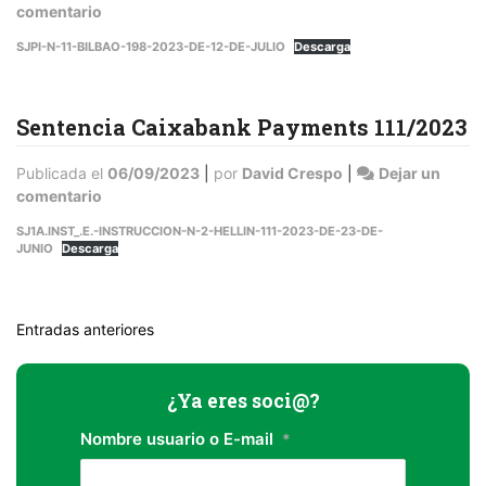
en
comentario
Sentencia
SJPI-N-11-BILBAO-198-2023-DE-12-DE-JULIO
Descarga
BBVA
198/2023
Sentencia Caixabank Payments 111/2023
Publicada el
06/09/2023
|
por
David Crespo
|
Dejar un
en
comentario
Sentencia
SJ1A.INST_.E.-INSTRUCCION-N-2-HELLIN-111-2023-DE-23-DE-
Caixabank
JUNIO
Descarga
Payments
111/2023
Navegación
Entradas anteriores
de
entradas
¿Ya eres soci@?
Nombre usuario o E-mail
*