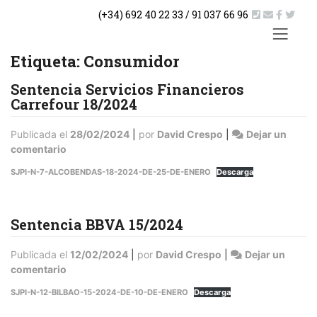
Saltar
(+34) 692 40 22 33 / 91 037 66 96
al
contenido
ACTUA
Etiqueta:
Consumidor
Sentencia Servicios Financieros
Carrefour 18/2024
Publicada el
28/02/2024
|
por
David Crespo
|
Dejar un
en
comentario
Sentencia
SJPI-N-7-ALCOBENDAS-18-2024-DE-25-DE-ENERO
Descarga
Servicios
Financieros
Carrefour
Sentencia BBVA 15/2024
18/2024
Publicada el
12/02/2024
|
por
David Crespo
|
Dejar un
en
comentario
Sentencia
SJPI-N-12-BILBAO-15-2024-DE-10-DE-ENERO
Descarga
BBVA
15/2024