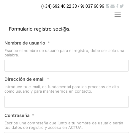
Saltar
(+34) 692 40 22 33 / 91 037 66 96
al
contenido
ACTUA
Formulario registro soci@s.
Nombre de usuario
*
Escribe el nombre de usuario para el registro, debe ser solo una
palabra.
Dirección de email
*
Introduce tu e-mail, es fundamental para los procesos de alta
como usuario y para mantenernos en contacto.
Contraseña
*
Escribe una contraseña que junto a tu nombre de usuario serán
tus datos de registro y acceso en ACTUA.