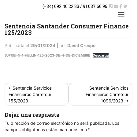
Saltar
(+34) 692 40 22 33 / 91 037 66 96
al
contenido
ACTUA
Sentencia Santander Consumer Finance
125/2023
Publicada el
29/01/2024
|
por
David Crespo
SJP1IEI-N-1-HELLIN-125-2023-DE-4-DE-DICIEMBRE
Descarga
Navegación
Sentencia Servicios
Sentencia Servicios
de
Financieros Carrefour
Financieros Carrefour
entradas
155/2023
1096/2023
Dejar una respuesta
Tu dirección de correo electrónico no será publicada.
Los
campos obligatorios están marcados con
*