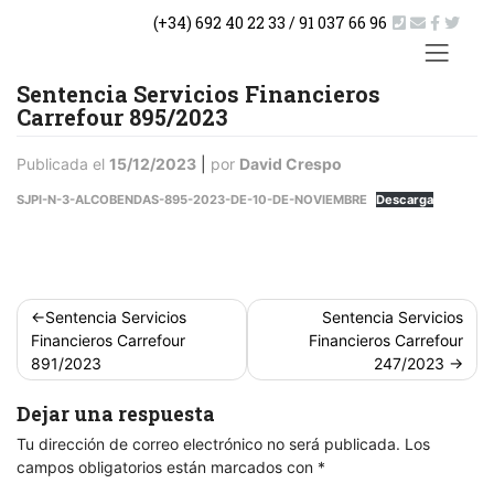
Saltar
(+34) 692 40 22 33 / 91 037 66 96
al
contenido
ACTUA
Sentencia Servicios Financieros
Carrefour 895/2023
Publicada el
15/12/2023
|
por
David Crespo
SJPI-N-3-ALCOBENDAS-895-2023-DE-10-DE-NOVIEMBRE
Descarga
Navegación
Sentencia Servicios
Sentencia Servicios
de
Financieros Carrefour
Financieros Carrefour
entradas
891/2023
247/2023
Dejar una respuesta
Tu dirección de correo electrónico no será publicada.
Los
campos obligatorios están marcados con
*