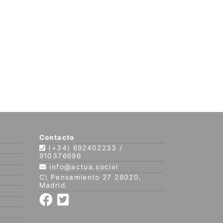
Contacto
(+34) 692402233 /
910376696
info@actua.social
C\ Pensamiento 27 28020,
Madrid.