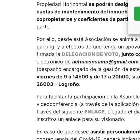
Propiedad Horizontal
se podrán designar l
cuotas de mantenimiento del inmueble en 
copropietarios y coeficientes de participa
parte.
Por ello, desde está Asociación se anima a 
parking, y a efectos de que tenga un apoy
firmada la
DELEGACION DE VOTO
,
junto c
electrónico de
actuaconsumo@gmail.com
(despacho encargado de la gestión de este
viernes de 9 a 14h00 y de 17 a 20h00
, sit
26003 – Logroño
.
Para facilitar la participación en la Asambl
videoconferencia (a través de la aplicació
través del siguiente
ENLACE
. Llegado el dí
inscritos un enlace para su visionado.
En caso de que desee
asistir personalmen
consecuencia del Covid-19, deberá indicar