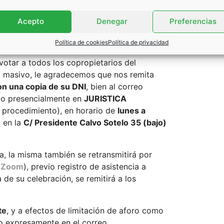
os cargos y decidir los presupuestos y
función de los votos por número de
Acepto
Denegar
Preferencias
ción
, y no por la imposición de una única
Política de cookies
Política de privacidad
votar a todos los copropietarios del
o masivo, le agradecemos que nos remita
on una copia de su DNI
, bien al correo
o presencialmente en
JURISTICA
 procedimiento), en horario de
lunes a
o en la
C/ Presidente Calvo Sotelo 35 (bajo)
ea, la misma también se retransmitirá por
n
Zoom
), previo registro de asistencia a
a de su celebración, se remitirá a los
te
, y a efectos de limitación de aforo como
lo expresamente en el correo