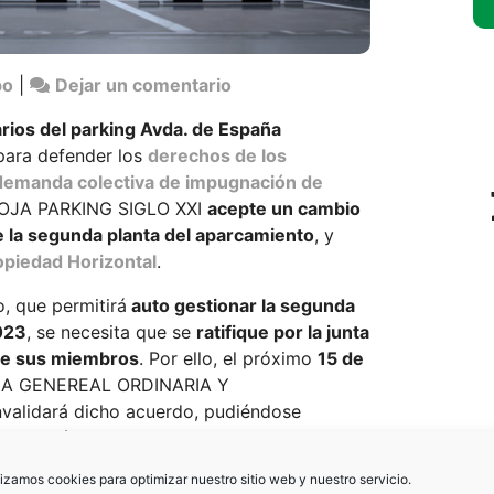
en
po
|
Dejar un comentario
CONVOCATORIA
rios del parking Avda. de España
ASAMBLEA
para defender los
derechos de los
GENERAL
demanda colectiva de impugnación de
PROPIETARIOS
RIOJA PARKING SIGLO XXI
acepte un cambio
PARKING
e la segunda planta del aparcamiento
, y
AVDA.
opiedad Horizontal
.
DE
ESPAÑA
, que permitirá
auto gestionar la segunda
2023
, se necesita que se
ratifique por la junta
 de sus miembros
. Por ello, el próximo
15 de
EA GENEREAL ORDINARIA Y
validará dicho acuerdo, pudiéndose
a a través de este
ENLACE
.
lizamos cookies para optimizar nuestro sitio web y nuestro servicio.
ente, dado que en aplicación de la Ley de