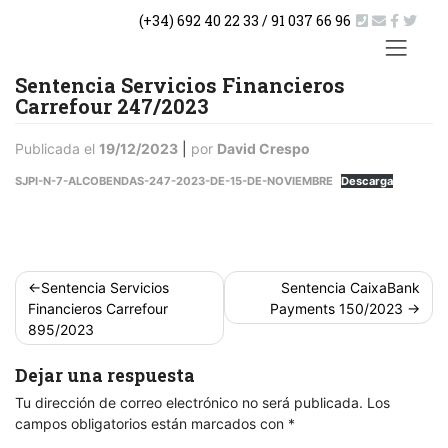
Saltar
(+34) 692 40 22 33 / 91 037 66 96
al
contenido
ACTUA
Sentencia Servicios Financieros
Carrefour 247/2023
Publicada el
19/12/2023
|
por
David Crespo
SJPI-N-7-ALCOBENDAS-247-2023-DE-15-DE-NOVIEMBRE
Descarga
Navegación
Sentencia Servicios
Sentencia CaixaBank
de
Financieros Carrefour
Payments 150/2023
entradas
895/2023
Dejar una respuesta
Tu dirección de correo electrónico no será publicada.
Los
campos obligatorios están marcados con
*