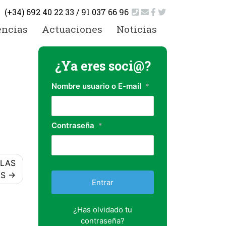
(+34) 692 40 22 33 / 91 037 66 96
encias
Actuaciones
Noticias
¿Ya eres soci@?
Nombre usuario o E-mail
*
Contraseña
*
 LAS
S
¿Has olvidado tu
contraseña?