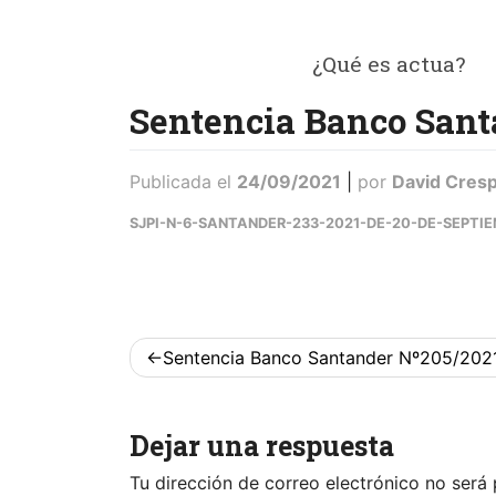
Saltar
al
¿Qué es actua?
contenido
ACTUA
Sentencia Banco Sant
Publicada el
24/09/2021
|
por
David Cres
SJPI-N-6-SANTANDER-233-2021-DE-20-DE-SEPTI
Navegación
Sentencia Banco Santander Nº205/202
de
entradas
Dejar una respuesta
Tu dirección de correo electrónico no será 