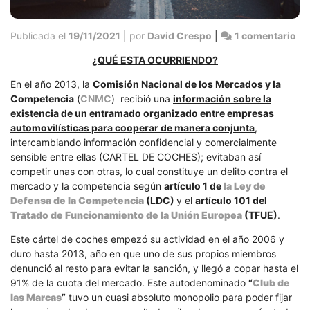
en
Publicada el
19/11/2021
|
por
David Crespo
|
1 comentario
CÁ
¿QUÉ ESTA OCURRIENDO?
DE
CO
En el año 2013, la
Comisión Nacional de los Mercados y la
Y
Competencia
(
CNMC
) recibió una
información sobre la
EL
existencia de un entramado organizado entre empresas
CL
automovilísticas para cooperar de manera conjunta
,
DE
intercambiando información confidencial y comercialmente
LA
sensible entre ellas (CARTEL DE COCHES); evitaban así
MA
competir unas con otras, lo cual constituye un delito contra el
mercado y la competencia según
artículo 1 de
la Ley de
Defensa de la Competencia
(LDC)
y el
artículo 101 del
Tratado de Funcionamiento de la Unión Europea
(TFUE)
.
Este cártel de coches empezó su actividad en el año 2006 y
duro hasta 2013, año en que uno de sus propios miembros
denunció al resto para evitar la sanción, y llegó a copar hasta el
91% de la cuota del mercado. Este autodenominado
“
Club de
las Marcas
”
tuvo un cuasi absoluto monopolio para poder fijar