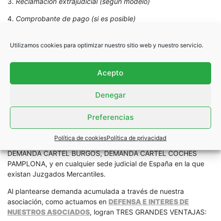
3.
Reclamación extrajudicial (según modelo)
4.
Comprobante de pago (si es posible)
En caso de venta del vehículo, leasing o renting, se necesita
Utilizamos cookies para optimizar nuestro sitio web y nuestro servicio.
también documentación adicional, debiendo
contactar
directamente con nosotros
.
Acepto
¿CÓMO TRAMITAREMOS TU DEFENSA?
Se plantearán
DEMANDAS ACUMULADAS POR MARCAS
,
Denegar
pudiendo plantearse DEMANDA CARTEL COCHES MADRID,
DEMANDA CARTEL COCHES VIZCAYA, DEMANDA CARTEL
Preferencias
COCHES CATALUÑA, DEMANDA CARTEL COCHES LEON,
DEMANDA CARTEL COCHES CANTABRIA, DEMANDA CARTEL
Política de cookies
Política de privacidad
COCHES VITORIA, DEMANDA CARTEL COCHES RIOJA,
DEMANDA CARTEL BURGOS, DEMANDA CARTEL COCHES
PAMPLONA, y en cualquier sede judicial de España en la que
existan Juzgados Mercantiles.
Al plantearse demanda acumulada a través de nuestra
asociación, como actuamos en
DEFENSA E INTERES DE
NUESTROS ASOCIADOS
, logran TRES GRANDES VENTAJAS: