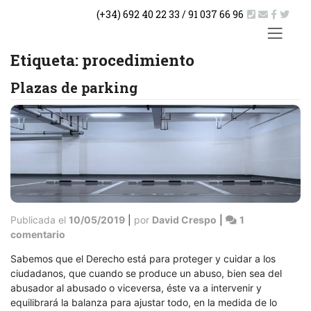
Saltar
(+34) 692 40 22 33 / 91 037 66 96
al
contenido
ACTUA
Etiqueta:
procedimiento
Plazas de parking
Publicada el
10/05/2019
|
por
David Crespo
|
1
en
comentario
Plazas
Sabemos que el Derecho está para proteger y cuidar a los
de
ciudadanos, que cuando se produce un abuso, bien sea del
parking
abusador al abusado o viceversa, éste va a intervenir y
equilibrará la balanza para ajustar todo, en la medida de lo