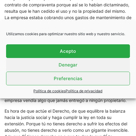
contrato de compraventa porque así se lo habían dictaminado,
resulta que le han cedido el uso y no la propiedad del mismo.
La empresa estaba cobrando unos gastos de mantenimiento de
más de 35 €, los cuales equiparaba a un alquiler por la plaza
fruto de la cesión al usuario sin que este se percatara del
Utilizamos cookies para optimizar nuestro sitio web y nuestro servicio.
engaño en el que había sido envuelto. Es por ello que se está
derivando de todo un ENRIQUECIMIENTO INJUSTO E ILÍCITO
en el cobro de una cantidad mensual por la conservación de
Acepto
una plaza de aparcamiento que debía estar en propiedad de
los usuarios como consecuencia de los efectos contractuales
Denegar
de la
compraventa. El procedimiento de la compraventa debe ser
Preferencias
sencillo, yo tengo algo que me pertenece, por tanto, soy
propietario, pero te lo vendo por un precio, ahora tú eres el
Política de cookies
Política de privacidad
propietario. En el caso señalado se cumple esto, solo que la
empresa vendía algo que jamás entregó a ningún propietario.
Es hora de que actúe el Derecho, de que equilibre la balanza
hacia la justicia social y haga cumplir la ley en toda su
extensión. Porque tú no tienes derecho a sufrir los efectos del
abusón, no tienes derecho a verlo como un gigante invencible.