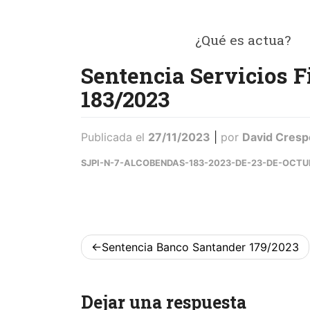
Saltar
al
¿Qué es actua?
contenido
ACTUA
Sentencia Servicios F
183/2023
Publicada el
27/11/2023
|
por
David Cresp
SJPI-N-7-ALCOBENDAS-183-2023-DE-23-DE-OCTU
Navegación
Sentencia Banco Santander 179/2023
de
entradas
Dejar una respuesta