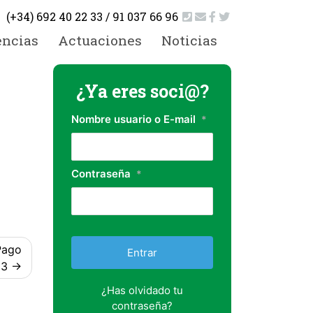
(+34) 692 40 22 33 / 91 037 66 96
encias
Actuaciones
Noticias
¿Ya eres soci@?
Nombre usuario o E-mail
*
Contraseña
*
Pago
23
¿Has olvidado tu
contraseña?