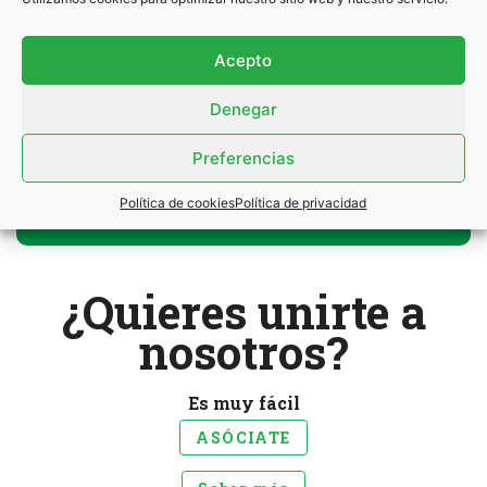
Contraseña
*
Acepto
Denegar
Preferencias
Política de cookies
Política de privacidad
¿Has olvidado tu contraseña?
¿Quieres unirte a
nosotros?
Es muy fácil
ASÓCIATE