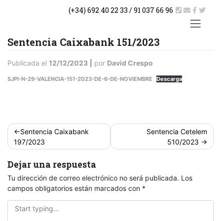
Saltar
(+34) 692 40 22 33 / 91 037 66 96
al
contenido
ACTUA
Sentencia Caixabank 151/2023
Publicada el
12/12/2023
|
por
David Crespo
SJPI-N-29-VALENCIA-151-2023-DE-6-DE-NOVIEMBRE
Descarga
Navegación
Sentencia Caixabank
Sentencia Cetelem
de
197/2023
510/2023
entradas
Dejar una respuesta
Tu dirección de correo electrónico no será publicada.
Los
campos obligatorios están marcados con
*