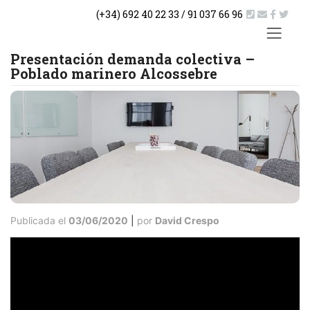
Saltar
(+34) 692 40 22 33 / 91 037 66 96
al
contenido
ACTUA
Presentación demanda colectiva –
Poblado marinero Alcossebre
Publicada el
03/06/2020
|
por
David Crespo