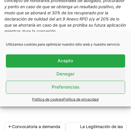
concepto de honorarios profesionales de abogado, procurador
y perito en caso de que se obtenga un resultado positivo, de
modo que se abonará el 30% de los recuperado por la
declaración de nulidad del art.9 Anexo RPD o/y el 20% de lo
que se ahorraría en caso de que se prohíba su futura aplicación
mientras dure la concesión.
5
º- El planteamiento serio de una demanda colectiva de
Utilizamos cookies para optimizar nuestro sitio web y nuestro servicio.
afectados determinados requiere la participación inicial de por
lo menos el 50% de los afectados. Por ello se decide como
fecha de interposición de la demanda el mes de septiembre del
Acepto
2020, debiendo comenzar a inscribirse como asociados de
ACTUA todos aquellos que quieran adherirse a la reclamación,
Denegar
con plazo máximo para su inscripción en ese mes. Con
posterioridad se podrán adherir pero con peores condiciones
Preferencias
económicas de participación.
Política de cookies
Política de privacidad
Navegación
Convocatoria a demanda
La Legitimación de las
de