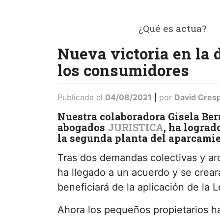
Saltar
al
¿Qué es actua?
contenido
ACTUA
Nueva victoria en la 
los consumidores
Publicada el
04/08/2021
|
por
David Cres
Nuestra colaboradora Gisela Bern
abogados
JURISTICA
, ha lograd
la segunda planta del aparcamie
Tras dos demandas colectivas y ar
ha llegado a un acuerdo y se crea
beneficiará de la aplicación de la 
Ahora los pequeños propietarios har