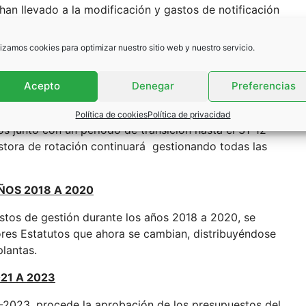
 han llevado a la modificación y gastos de notificación
tución de un Fondo de Reserva, se acuerda el abono de
ietarios de plazas de garaje, de 76,80€ para las
lizamos cookies para optimizar nuestro sitio web y nuestro servicio.
que estén en la segunda planta.
Acepto
Denegar
Preferencias
os plantas y la creación de la sub comunidad se debe
Política de cookies
Política de privacidad
s junto con un periodo de transición hasta el 31-12-
stora de rotación continuará gestionando todas las
ÑOS 2018 A 2020
astos de gestión durante los años 2018 a 2020, se
iores Estatutos que ahora se cambian, distribuyéndose
plantas.
21 A 2023
12-2023, procede la aprobación de los presupuestos del