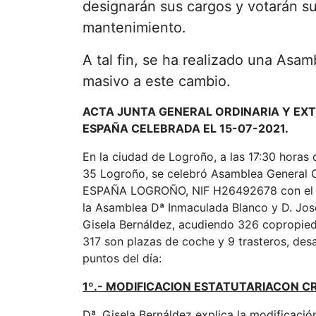
designarán sus cargos y votarán s
mantenimiento.
A tal fin, se ha realizado una As
masivo a este cambio.
ACTA JUNTA GENERAL ORDINARIA Y EXT
ESPAÑA CELEBRADA EL 15-07-2021.
En la ciudad de Logroño, a las 17:30 horas
35 Logroño, se celebró Asamblea General 
ESPAÑA LOGROÑO, NIF H26492678 con el or
la Asamblea Dª Inmaculada Blanco y D. Jos
Gisela Bernáldez, acudiendo 326 copropied
317 son plazas de coche y 9 trasteros, des
puntos del día:
1º.- MODIFICACION ESTATUTARIACON 
Dª. Gisela Bernáldez explica la modific