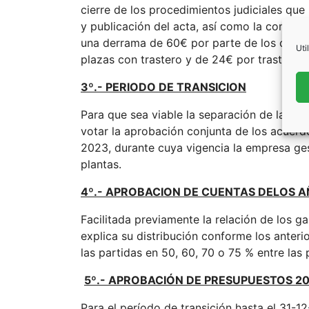
cierre de los procedimientos judiciales que
y publicación del acta, así como la consti
una derrama de 60€ por parte de los coprop
Uti
plazas con trastero y de 24€ por trastero 
3º.- PERIODO DE TRANSICION
Para que sea viable la separación de las d
votar la aprobación conjunta de los acuerdo
2023, durante cuya vigencia la empresa ge
plantas.
4º.- APROBACION DE CUENTAS DELOS A
Facilitada previamente la relación de los g
explica su distribución conforme los anter
las partidas en 50, 60, 70 o 75 % entre las 
5º.- APROBACIÓN DE PRESUPUESTOS 20
Para el período de transición hasta el 31-