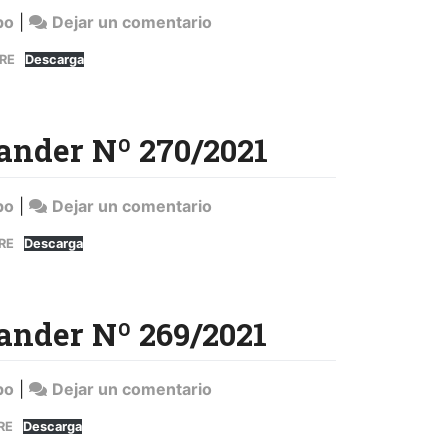
en
po
|
Dejar un comentario
Sentencia
RE
Descarga
Banco
Santander
Nº
ander Nº 270/2021
305/2021
en
po
|
Dejar un comentario
Sentencia
RE
Descarga
Banco
Santander
Nº
ander Nº 269/2021
270/2021
en
po
|
Dejar un comentario
Sentencia
RE
Descarga
Banco