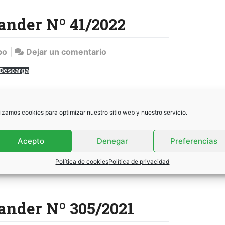
163/2022
ander Nº 41/2022
en
po
|
Dejar un comentario
Sentencia
Descarga
Banco
Santander
Nº
ander Nº 40/2022
41/2022
lizamos cookies para optimizar nuestro sitio web y nuestro servicio.
Acepto
Denegar
Preferencias
en
po
|
Dejar un comentario
Sentencia
Política de cookies
Política de privacidad
Descarga
Banco
Santander
Nº
ander Nº 305/2021
40/2022