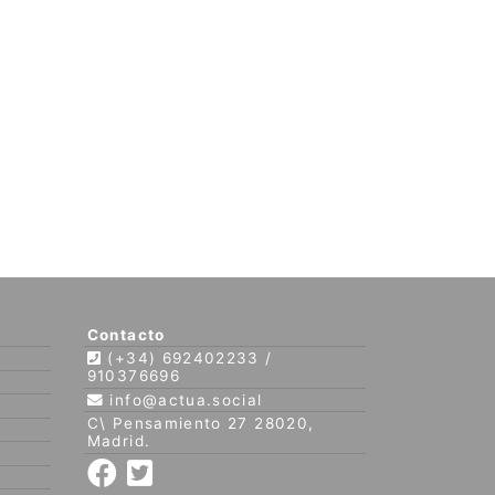
Contacto
(+34) 692402233 /
910376696
info@actua.social
C\ Pensamiento 27 28020,
Madrid.