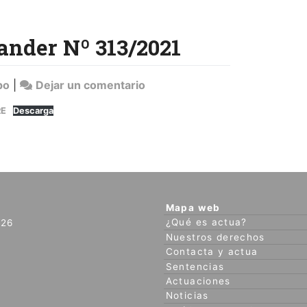
Santander
Nº
ander Nº 313/2021
269/2021
en
po
|
Dejar un comentario
Sentencia
RE
Descarga
Banco
Santander
Nº
313/2021
Mapa web
¿Qué es actua?
026
Nuestros derechos
Contacta y actua
Sentencias
Actuaciones
Noticias