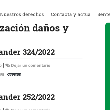
Nuestros derechos
Contacta y actua
Sent
zación daños y
ander 324/2022
en
o
|
Dejar un comentario
Sentencia
BRE
Descarga
Banco
Santander
324/2022
ander 252/2022