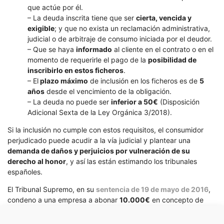
que actúe por él.
– La deuda inscrita tiene que ser
cierta, vencida y
exigible
; y que no exista un reclamación administrativa,
judicial o de arbitraje de consumo iniciada por el deudor.
– Que se haya
informado
al cliente en el contrato o en el
momento de requerirle el pago de la
posibilidad de
inscribirlo en estos ficheros
.
– El
plazo máximo
de inclusión en los ficheros es de
5
años
desde el vencimiento de la obligación.
– La deuda no puede ser
inferior a 50€
(Disposición
Adicional Sexta de la Ley Orgánica 3/2018).
Si la inclusión no cumple con estos requisitos, el consumidor
perjudicado puede acudir a la vía judicial y plantear una
demanda de daños y perjuicios por vulneración de su
derecho al honor
, y así las están estimando los tribunales
españoles.
El Tribunal Supremo, en su
sentencia de 19 de mayo de 2016
,
condeno a una empresa a abonar
10.000€
en concepto de
indemnización a una persona por haber sido indebidamente
incluida en el fichero de morosos. Igualmente, nuestro Alto