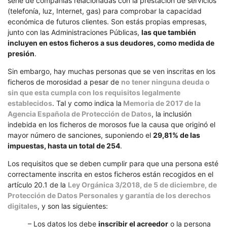
serie de compañías relacionadas con la prestación de servicios
de
(telefonía, luz, Internet, gas) para comprobar la capacidad
morosos?
económica de futuros clientes. Son estás propias empresas,
junto con las Administraciones Públicas,
las que también
incluyen en estos ficheros a sus deudores, como medida de
presión
.
Sin embargo, hay muchas personas que se ven inscritas en los
ficheros de morosidad a pesar de
no tener ninguna deuda o
sin que esta cumpla con los requisitos legalmente
establecidos
. Tal y como indica la
Memoria de 2017 de la
Agencia Española de Protección de Datos
, la inclusión
indebida en los ficheros de morosos fue la causa que originó el
mayor número de sanciones, suponiendo el
29,81% de las
impuestas, hasta un total de 254
.
Los requisitos que se deben cumplir para que una persona esté
correctamente inscrita en estos ficheros están recogidos en el
artículo 20.1 de la
Ley Orgánica 3/2018, de 5 de diciembre, de
Protección de Datos Personales y garantía de los derechos
digitales
, y son las siguientes:
– Los datos los debe
inscribir el acreedor
o la persona