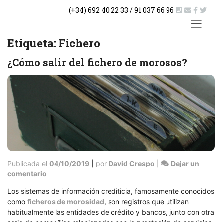
Saltar
(+34) 692 40 22 33 / 91 037 66 96
al
contenido
ACTUA
Etiqueta:
Fichero
¿Cómo salir del fichero de morosos?
Publicada el
04/10/2019
|
por
David Crespo
|
Dejar un
en
comentario
¿Cómo
Los sistemas de información crediticia, famosamente conocidos
salir
como
ficheros de morosidad
, son registros que utilizan
del
habitualmente las entidades de crédito y bancos, junto con otra
fichero