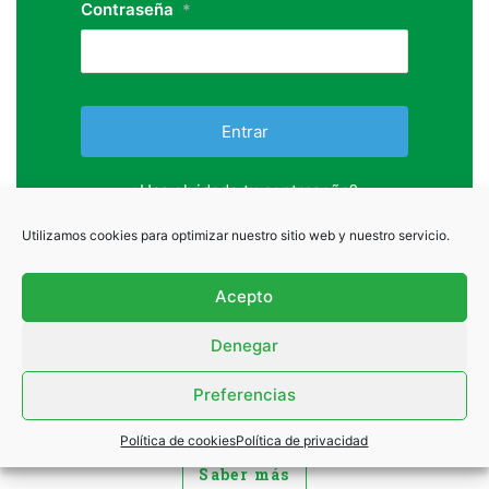
Contraseña
*
¿Has olvidado tu contraseña?
Utilizamos cookies para optimizar nuestro sitio web y nuestro servicio.
¿Quieres unirte a
Acepto
nosotros?
Denegar
Es muy fácil
Preferencias
ASÓCIATE
Política de cookies
Política de privacidad
Saber más