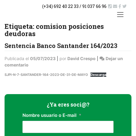
Saltar
(+34) 692 40 22 33 / 91 037 66 96
al
contenido
ACTUA
Etiqueta:
comision posiciones
deudoras
Sentencia Banco Santander 164/2023
Publicada el
05/07/2023
|
por
David Crespo
|
Dejar un
en
comentario
Sentencia
SJPI-N-7-SANTANDER-164-2023-DE-31-DE-MAYO
Descarga
Banco
Santander
164/2023
¿Ya eres soci@?
Nombre usuario o E-mail
*