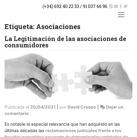
Saltar
(+34) 692 40 22 33 / 91 037 66 96
al
contenido
ACTUA
Etiqueta:
Asociaciones
La Legitimación de las asociaciones de
consumidores
Publicada el
20/04/2021
|
por
David Crespo
|
Dejar un
en
comentario
La
Es notable la especial relevancia que han adquirido en las
Legitimación
últimas décadas las
reclamaciones judiciales frente a los
de
fraudes cometidos por parte de determinadas entidades de