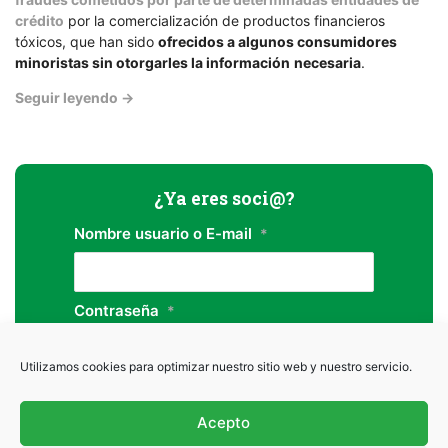
las
crédito
por la comercialización de productos financieros
asociaciones
tóxicos, que han sido
ofrecidos a algunos consumidores
de
minoristas sin otorgarles la información
necesaria
.
consumidores
Seguir leyendo
→
¿Ya eres soci@?
Nombre usuario o E-mail
*
Contraseña
*
Utilizamos cookies para optimizar nuestro sitio web y nuestro servicio.
Acepto