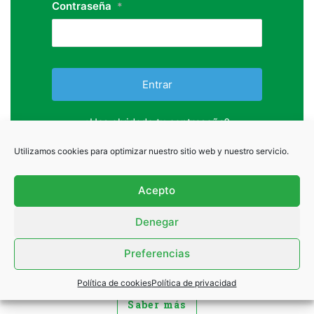
Contraseña
*
¿Has olvidado tu contraseña?
Utilizamos cookies para optimizar nuestro sitio web y nuestro servicio.
¿Quieres unirte a
Acepto
nosotros?
Denegar
Es muy fácil
Preferencias
ASÓCIATE
Política de cookies
Política de privacidad
Saber más