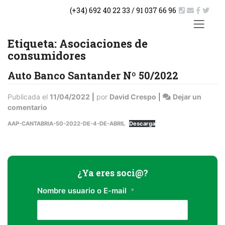
Saltar
(+34) 692 40 22 33 / 91 037 66 96
al
contenido
ACTUA
Etiqueta:
Asociaciones de
consumidores
Auto Banco Santander Nº 50/2022
Publicada el
11/04/2022
|
por
David Crespo
|
Dejar un
en
comentario
Auto
AAP-CANTABRIA-50-2022-DE-4-DE-ABRIL
Descarga
Banco
Santander
Nº
50/2022
¿Ya eres soci@?
Nombre usuario o E-mail
*