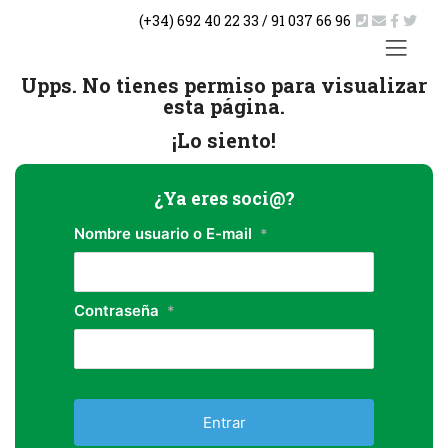
Saltar
(+34) 692 40 22 33 / 91 037 66 96
al
contenido
ACTUA
Upps. No tienes permiso para visualizar
esta página.
¡Lo siento!
¿Ya eres soci@?
Nombre usuario o E-mail
*
Contraseña
*