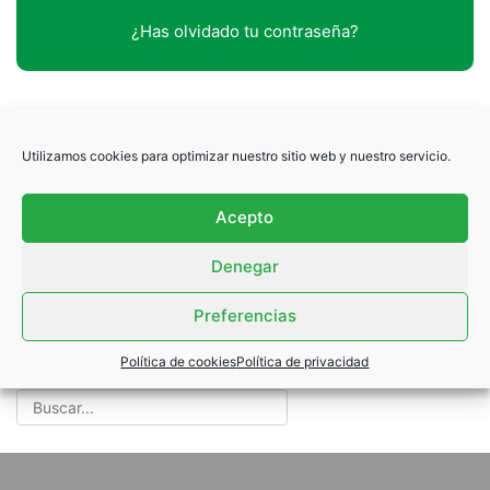
¿Has olvidado tu contraseña?
¿Quieres unirte a
Utilizamos cookies para optimizar nuestro sitio web y nuestro servicio.
nosotros?
Acepto
Es muy fácil
ASÓCIATE
Denegar
Preferencias
Saber más
Política de cookies
Política de privacidad